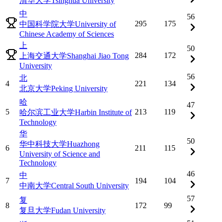
清华大学
Tsinghua University
中
56
295
175
中国科学院大学
University of
Chinese Academy of Sciences
上
50
284
172
上海交通大学
Shanghai Jiao Tong
University
56
北
4
221
134
北京大学
Peking University
哈
47
5
213
119
哈尔滨工业大学
Harbin Institute of
Technology
华
50
华中科技大学
Huazhong
6
211
115
University of Science and
Technology
46
中
7
194
104
中南大学
Central South University
57
复
8
172
99
复旦大学
Fudan University