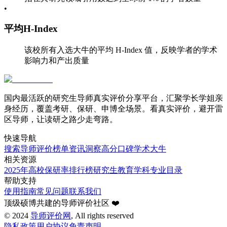
•
平均H-Index
该校所有入选大牛的平均 H-Index 值，反映学者的学术
影响力和产出质量
国内最活跃的研究生导师真实评价分享平台，汇聚学长学姐亲
身经历，覆盖考研、保研、申博全场景。看真实评价，避开雷
区导师，让读研之路少走弯路。
快速导航
搜索导师
评价榜单
资讯洞察
高分口碑
学术大牛
相关资源
2025年高校保研率排行榜
研究生教育学科专业目录
帮助支持
使用指南
常见问题
联系我们
顶级硕博共建的导师评价社区 ❤️
©
2024
导师评价网
, All rights reserved
隐私政策
用户协议
免责声明