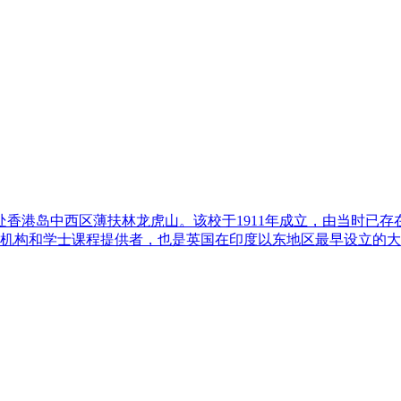
香港岛中西区薄扶林龙虎山。该校于1911年成立，由当时已存在
育机构和学士课程提供者，也是英国在印度以东地区最早设立的