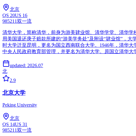
北京
QS
20
US
16
985
211
双一流
清华大学，简称清华，前身为游美肄业馆、清华学堂、清华学校
用美国退还庚子赔款所建的“游美学务处”及附设“肄业馆”，大
时大学迁至昆明，更名为国立西南联合大学。1946年，清华大
中央人民政府教育部管理，并更名为清华大学。原国立清华大学
updated:
2026.07
北
2.9
北京大学
Peking University
北京
QS
14
US
31
985
211
双一流