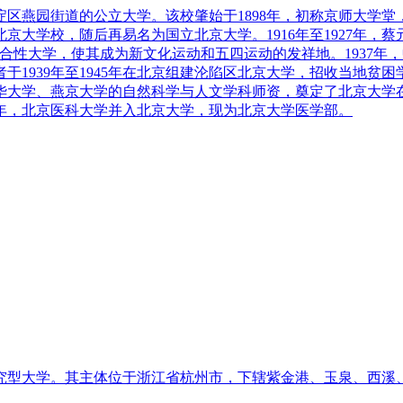
区燕园街道的公立大学。该校肇始于1898年，初称京师大学
大学校，随后再易名为国立北京大学。1916年至1927年，
合性大学，使其成为新文化运动和五四运动的发祥地。1937年
1939年至1945年在北京组建沦陷区北京大学，招收当地贫困
清华大学、燕京大学的自然科学与人文学科师资，奠定了北京大
0年，北京医科大学并入北京大学，现为北京大学医学部。
究型大学。其主体位于浙江省杭州市，下辖紫金港、玉泉、西溪