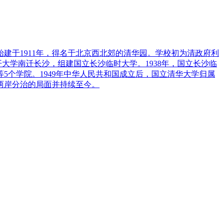
建于1911年，得名于北京西北郊的清华园。学校初为清政府利
开大学南迁长沙，组建国立长沙临时大学。1938年，国立长沙临
5个学院。1949年中华人民共和国成立后，国立清华大学归属
两岸分治的局面并持续至今。