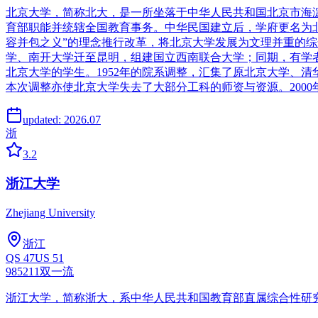
北京大学，简称北大，是一所坐落于中华人民共和国北京市海淀
育部职能并统辖全国教育事务。中华民国建立后，学府更名为北京
容并包之义”的理念推行改革，将北京大学发展为文理并重的综
学、南开大学迁至昆明，组建国立西南联合大学；同期，有学者于
北京大学的学生。1952年的院系调整，汇集了原北京大学、
本次调整亦使北京大学失去了大部分工科的师资与资源。200
updated:
2026.07
浙
3.2
浙江大学
Zhejiang University
浙江
QS
47
US
51
985
211
双一流
浙江大学，简称浙大，系中华人民共和国教育部直属综合性研