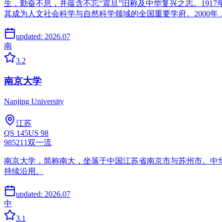
生，勤奋不息，并蕴含不忘“震旦”旧称及中华复兴之志。191
其成为人文社会科学与自然科学领域的全国重要学府。2000
updated:
2026.07
南
3.2
南京大学
Nanjing University
江苏
QS
145
US
98
985
211
双一流
南京大学，简称南大，坐落于中国江苏省南京市与苏州市。中华
持续沿用。
updated:
2026.07
中
3.1