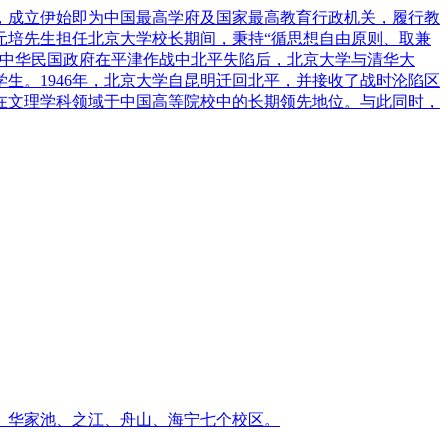
堂，成立伊始即为中国最高学府及国家最高教育行政机关，履行教
蔡元培先生担任北京大学校长期间，秉持“循思想自由原则、取兼
，中华民国政府在平津作战中北平失陷后，北京大学与清华大
学生。1946年，北京大学自昆明迁回北平，并接收了战时沦陷区
学在文理学科领域于中国高等院校中的长期领先地位。与此同时，
、华家池、之江、舟山、海宁七个校区。