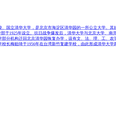
、国立清华大学，是北京市海淀区清华园的一所公立大学。其始
学部于1925年设立。抗日战争爆发后，清华大学与北京大学、南
学部分机构迁回北京清华园恢复办学，设有文、法、理、工、农等
校长梅贻琦于1956年在台湾新竹复建学校，由此形成清华大学