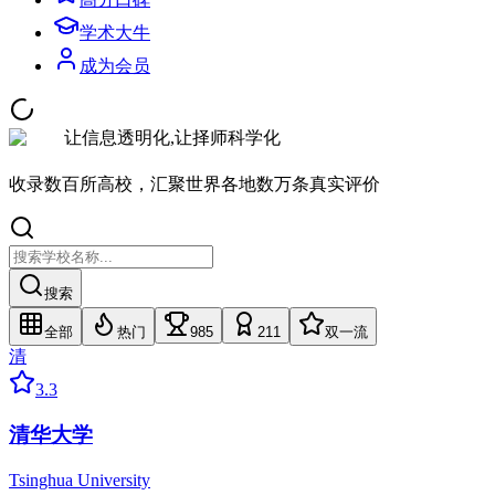
学术大牛
成为会员
让信息透明化,让择师科学化
收录数百所高校，汇聚世界各地数万条真实评价
搜索
全部
热门
985
211
双一流
清
3.3
清华大学
Tsinghua University