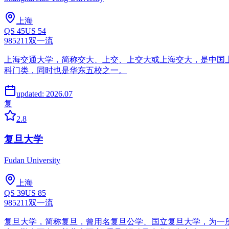
上海
QS
45
US
54
985
211
双一流
上海交通大学，简称交大、上交、上交大或上海交大，是中国
科门类，同时也是华东五校之一。
updated:
2026.07
复
2.8
复旦大学
Fudan University
上海
QS
39
US
85
985
211
双一流
复旦大学，简称复旦，曾用名复旦公学、国立复旦大学，为一所