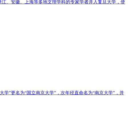
苏、浙江、安徽、上海等多地文理学科的专家学者并入复旦大学，使
学”更名为“国立南京大学”，次年径直命名为“南京大学”，并