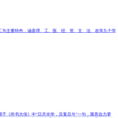
工为主要特色，涵盖理、工、医、经、管、文、法、农等九个学
源于《尚书大传》中“日月光华，旦复旦兮”一句，寓意自力更