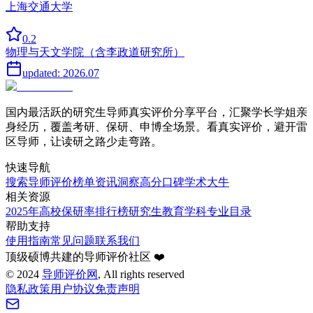
上海交通大学
0.2
物理与天文学院（含李政道研究所）
updated:
2026.07
国内最活跃的研究生导师真实评价分享平台，汇聚学长学姐亲
身经历，覆盖考研、保研、申博全场景。看真实评价，避开雷
区导师，让读研之路少走弯路。
快速导航
搜索导师
评价榜单
资讯洞察
高分口碑
学术大牛
相关资源
2025年高校保研率排行榜
研究生教育学科专业目录
帮助支持
使用指南
常见问题
联系我们
顶级硕博共建的导师评价社区 ❤️
©
2024
导师评价网
, All rights reserved
隐私政策
用户协议
免责声明