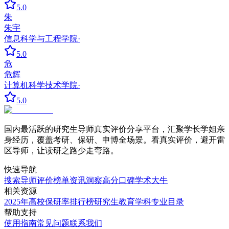
5.0
朱
朱宇
信息科学与工程学院
·
5.0
危
危辉
计算机科学技术学院
·
5.0
国内最活跃的研究生导师真实评价分享平台，汇聚学长学姐亲
身经历，覆盖考研、保研、申博全场景。看真实评价，避开雷
区导师，让读研之路少走弯路。
快速导航
搜索导师
评价榜单
资讯洞察
高分口碑
学术大牛
相关资源
2025年高校保研率排行榜
研究生教育学科专业目录
帮助支持
使用指南
常见问题
联系我们